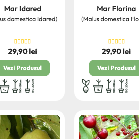
Mar Idared
Mar Florina
us domestica Idared)
(Malus domestica Flo
29,90 lei
29,90 lei
Pret
Pret
Vezi Produsul
Vezi Produsul
acina ambalata
4L
100/150
150/200
radacina ambalata
4L
100/150
150/20