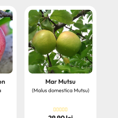
on
Mar Mutsu
a
(Malus domestica Mutsu)
29,90 lei