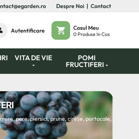
ntact@egarden.ro
Despre Noi
|
Contact
Cosul Meu
Autentificare
0
Produse In Cos
RI
VITA DE VIE
POMI
FRUCTIFERI
ERI
 mere, pere, piersici, prune, cireșe, portocale,
e.