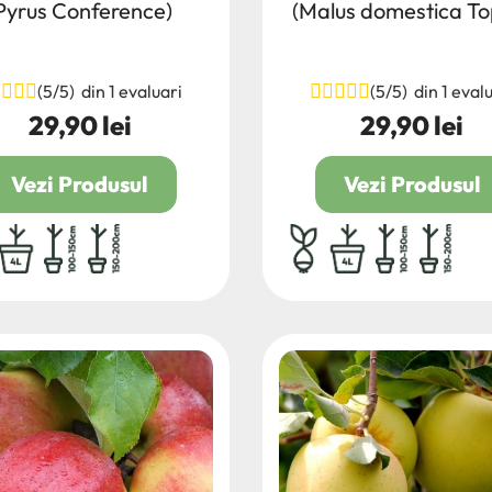
Pyrus Conference)
(Malus domestica To
(5/5) din 1 evaluari
(5/5) din 1 eval
29,90 lei
29,90 lei
Pret
Pret
Vezi Produsul
Vezi Produsul
acina ambalata
4L
100/150
150/200
radacina ambalata
4L
100/150
150/20