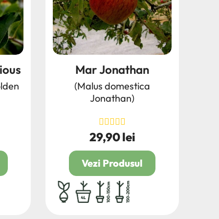
ious
Mar Jonathan
lden
(Malus domestica
Jonathan)
29,90 lei
Pret
Vezi Produsul
0
radacina ambalata
4L
100/150
150/200