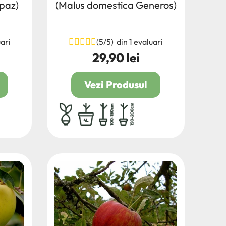
paz)
(Malus domestica Generos)
uari
(5/5) din 1 evaluari
29,90 lei
Pret
Vezi Produsul
0
radacina ambalata
4L
100/150
150/200