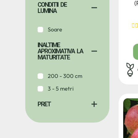
(
CONDITII DE
LUMINA
Soare
INALTIME
APROXIMATIVA LA
MATURITATE
rad
200 - 300 cm
3 - 5 metri
PRET