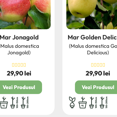
Mar Jonagold
Mar Golden Delic
(Malus domestica
(Malus domestica Go
Jonagold)
Delicious)
29,90 lei
29,90 lei
Pret
Pret
Vezi Produsul
Vezi Produsul
acina ambalata
4L
100/150
150/200
radacina ambalata
4L
100/150
150/20