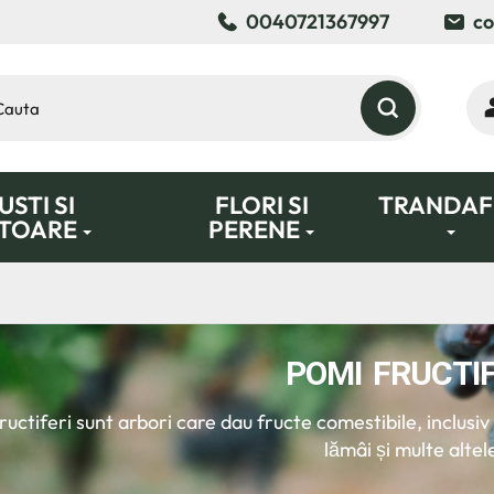
0040721367997
co
STI SI
FLORI SI
TRANDAFI
TOARE
PERENE
POMI FRUCTIF
ructiferi sunt arbori care dau fructe comestibile, inclusiv
lămâi și multe altel