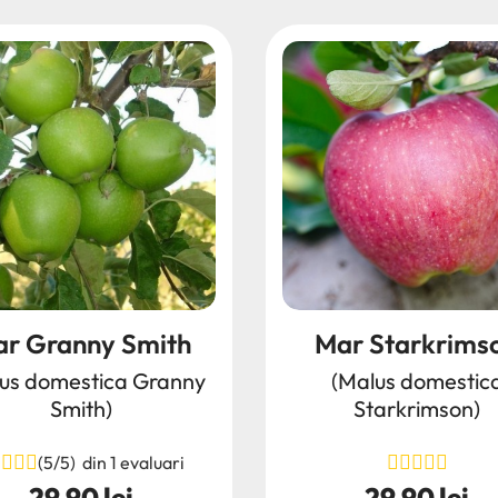
r Granny Smith
Mar Starkrims
us domestica Granny
(Malus domestic
Smith)
Starkrimson)
(5/5) din 1 evaluari
29,90 lei
29,90 lei