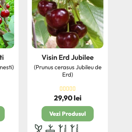
ti
Visin Erd Jubilee
nesti)
(Prunus cerasus Jubileu de
Erd)
29,90 lei
Pret
Vezi Produsul
0
radacina ambalata
4L
100/150
150/200