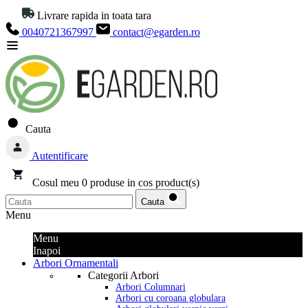
Livrare rapida in toata tara
0040721367997
contact@egarden.ro
Cauta
Autentificare
Cosul meu
0
produse in cos
product(s)
Cauta
Menu
Menu
Inapoi
Arbori Ornamentali
Categorii Arbori
Arbori Columnari
Arbori cu coroana globulara