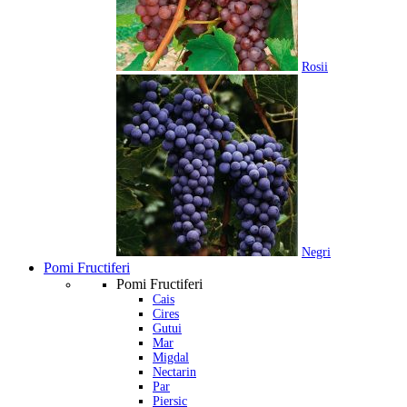
Rosii
Negri
Pomi Fructiferi
Pomi Fructiferi
Cais
Cires
Gutui
Mar
Migdal
Nectarin
Par
Piersic