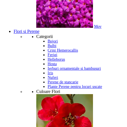
Mov
Flori si Perene
Categorii
Bujori
Bulbi
Crini Hemerocallis
Ferigi
Helleborus
Hosta
Ierburi ornamentale si bambusuri
Iris
Nuferi
Perene de stancarie
Plante Perene pentru locuri uscate
Culoare Flori