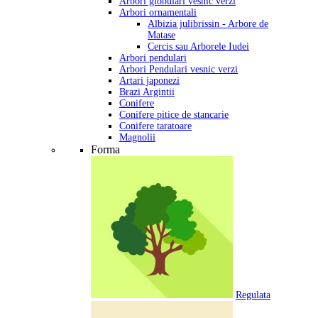
Arbori globulari vesnic verzi
Arbori ornamentali
Albizia julibrissin - Arbore de
Matase
Cercis sau Arborele Iudei
Arbori pendulari
Arbori Pendulari vesnic verzi
Artari japonezi
Brazi Argintii
Conifere
Conifere pitice de stancarie
Conifere taratoare
Magnolii
Forma
Regulata