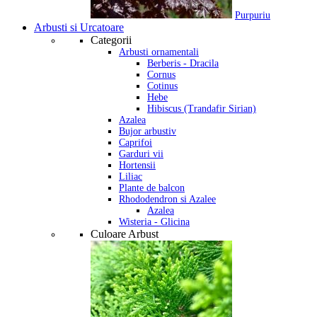
Purpuriu
Arbusti si Urcatoare
Categorii
Arbusti ornamentali
Berberis - Dracila
Cornus
Cotinus
Hebe
Hibiscus (Trandafir Sirian)
Azalea
Bujor arbustiv
Caprifoi
Garduri vii
Hortensii
Liliac
Plante de balcon
Rhododendron si Azalee
Azalea
Wisteria - Glicina
Culoare Arbust