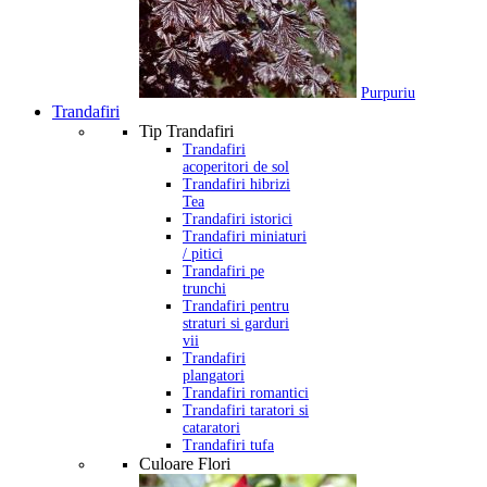
Purpuriu
Trandafiri
Tip Trandafiri
Trandafiri
acoperitori de sol
Trandafiri hibrizi
Tea
Trandafiri istorici
Trandafiri miniaturi
/ pitici
Trandafiri pe
trunchi
Trandafiri pentru
straturi si garduri
vii
Trandafiri
plangatori
Trandafiri romantici
Trandafiri taratori si
cataratori
Trandafiri tufa
Culoare Flori