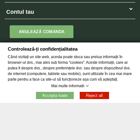
Contul tau
ANULEAZĂ COMANDA
Controlează-ți confidențialitatea
Newsletter
Când vizitați un site web, acesta poate stoca sau prelua informații în
browser-ul dvs., mai ales sub forma "cookies". Aceste informații, care ar
putea fi despre dvs., despre preferințele dvs. sau despre dispozitivul dvs.
de internet (computere, tablete sau mobile), sunt utilizate în cea mai mare
parte pentru a face ca site-ul să funcționeze așa cum vă așteptați.
Mai multe informatii
Copyright © 2026 -
Egarden.ro
Toate drepturile rezervate.
Accepta toate
Reject all