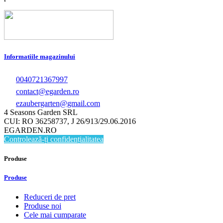
Informatiile magazinului
0040721367997
contact@egarden.ro
ezaubergarten@gmail.com
4 Seasons Garden SRL
CUI: RO 36258737, J 26/913/29.06.2016
EGARDEN.RO
Controlează-ți confidențialitatea
Produse
Produse
Reduceri de pret
Produse noi
Cele mai cumparate