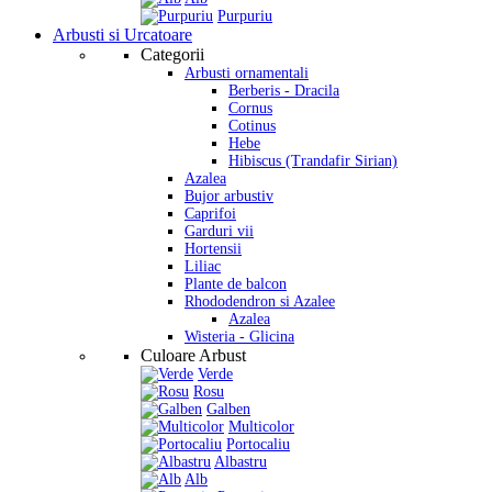
Purpuriu
Arbusti si Urcatoare
Categorii
Arbusti ornamentali
Berberis - Dracila
Cornus
Cotinus
Hebe
Hibiscus (Trandafir Sirian)
Azalea
Bujor arbustiv
Caprifoi
Garduri vii
Hortensii
Liliac
Plante de balcon
Rhododendron si Azalee
Azalea
Wisteria - Glicina
Culoare Arbust
Verde
Rosu
Galben
Multicolor
Portocaliu
Albastru
Alb