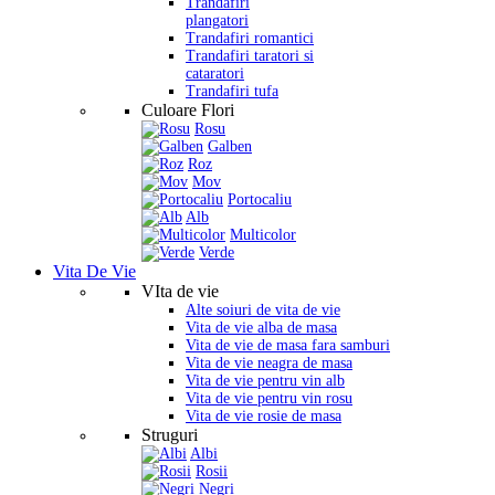
Trandafiri
plangatori
Trandafiri romantici
Trandafiri taratori si
cataratori
Trandafiri tufa
Culoare Flori
Rosu
Galben
Roz
Mov
Portocaliu
Alb
Multicolor
Verde
Vita De Vie
VIta de vie
Alte soiuri de vita de vie
Vita de vie alba de masa
Vita de vie de masa fara samburi
Vita de vie neagra de masa
Vita de vie pentru vin alb
Vita de vie pentru vin rosu
Vita de vie rosie de masa
Struguri
Albi
Rosii
Negri