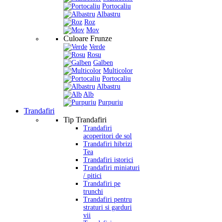
Portocaliu
Albastru
Roz
Mov
Culoare Frunze
Verde
Rosu
Galben
Multicolor
Portocaliu
Albastru
Alb
Purpuriu
Trandafiri
Tip Trandafiri
Trandafiri
acoperitori de sol
Trandafiri hibrizi
Tea
Trandafiri istorici
Trandafiri miniaturi
/ pitici
Trandafiri pe
trunchi
Trandafiri pentru
straturi si garduri
vii