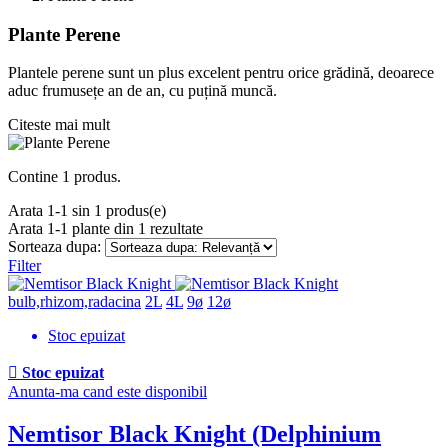
Plante Perene
Nu exista filtre pentru aceasta pagina
Categorii
Plantele perene sunt un plus excelent pentru orice grădină, deoarece
aduc frumusețe an de an, cu puțină muncă.
Astible
0
Citeste mai mult
Perioada de inflorire
Aprilie
0
Contine 1 produs.
August
0
Arata 1-1 sin 1 produs(e)
Iulie
1
Arata
1-1
plante din
1
rezultate
Iunie
1
Sorteaza dupa:
Mai
0
Filter
Octombrie
0
Septembrie
0
bulb,rhizom,radacina
2L
4L
9ø
12ø
Proprietati
Stoc epuizat
Vesnic Verde
0

Stoc epuizat
Anunta-ma cand este disponibil
Conditii de lumina
Nemtisor Black Knight
(Delphinium
Semi-umbra
0