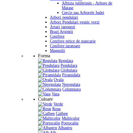
Albizia julibrissin - Arbore de
Matase
Cercis sau Arborele Iudei
Arbori pendulari
Arbori Pendulari vesnic verzi
Artari japonezi
Brazi Argintii
Conifere
Conifere pitice de stancarie
Conifere taratoare
Magnolii
Forma
Regulata
Pendulara
Globulara
Piramidala
Ovala
Neregulata
Columnara
Vaza
Culoare
Verde
Rosu
Galben
Multicolor
Portocaliu
Albastru
Alb