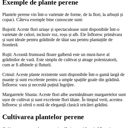
Exemple de plante perene
rosu
0
verde
0
Plantele perene vin într-o varietate de forme, de la flori, la arbuști și
copaci. Câteva exemple bine cunoscute sunt:
Culoare flori
Bujorii: Aceste flori uriașe și spectaculoase sunt disponibile într-o
alb
1
varietate de culori, inclusiv roz, roșu și alb. Ele înfloresc primăvara
albastru
1
și sunt ideale pentru grădinile de tăiat sau pentru plantațiile de
galben
2
frontieră.
mov
1
multicolor
1
Rujii: Această frumoasă floare galbenă este un must-have al
portocaliu
1
grădinilor de vară. Este simplu de cultivat și atrage polenizatorii,
cum ar fi albinele și fluturii.
rosu
2
roz
1
Crinul: Aceste plante rezistente sunt disponibile într-o gamă largă de
nuanțe și sunt excelente pentru a umple spațiile goale din grădină.
Stergeți filtrele
Înfloresc vara și necesită puțină îngrijire.
View products
1
Margaretele Shasta: Aceste flori albe asemănătoare margaretelor sunt
ușor de cultivat și sunt excelente flori tăiate. În timpul verii, acestea
înfloresc și oferă o notă de eleganță clasică oricărei grădini.
Cultivarea plantelor perene