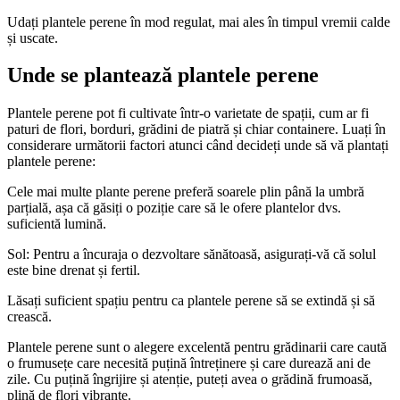
Udați plantele perene în mod regulat, mai ales în timpul vremii calde
și uscate.
Unde se plantează plantele perene
Plantele perene pot fi cultivate într-o varietate de spații, cum ar fi
paturi de flori, borduri, grădini de piatră și chiar containere. Luați în
considerare următorii factori atunci când decideți unde să vă plantați
plantele perene:
Cele mai multe plante perene preferă soarele plin până la umbră
parțială, așa că găsiți o poziție care să le ofere plantelor dvs.
suficientă lumină.
Sol: Pentru a încuraja o dezvoltare sănătoasă, asigurați-vă că solul
este bine drenat și fertil.
Lăsați suficient spațiu pentru ca plantele perene să se extindă și să
crească.
Plantele perene sunt o alegere excelentă pentru grădinarii care caută
o frumusețe care necesită puțină întreținere și care durează ani de
zile. Cu puțină îngrijire și atenție, puteți avea o grădină frumoasă,
plină de flori vibrante.