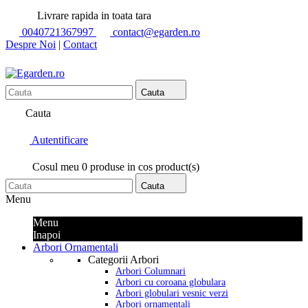
Livrare rapida in toata tara
0040721367997
contact@egarden.ro
Despre Noi
|
Contact
Cauta
Cauta
Autentificare
Cosul meu
0
produse in cos
product(s)
Cauta
Menu
Menu
Inapoi
Arbori Ornamentali
Categorii Arbori
Arbori Columnari
Arbori cu coroana globulara
Arbori globulari vesnic verzi
Arbori ornamentali