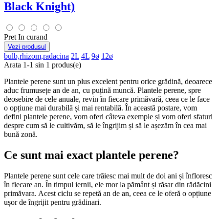
Soare
1
Black Knight)
Umbra
0
Inaltime aproximativa la maturitate
Pret
In curand
100 - 150 cm
0
Vezi produsul
bulb,rhizom,radacina
2L
4L
9ø
12ø
15 - 20 cm
0
Arata 1-1 sin 1 produs(e)
150 - 200 cm
1
20 - 30 cm
0
Plantele perene sunt un plus excelent pentru orice grădină, deoarece
200 - 300 cm
0
aduc frumusețe an de an, cu puțină muncă. Plantele perene, spre
30 - 50 cm
0
deosebire de cele anuale, revin în fiecare primăvară, ceea ce le face
50 - 100 cm
0
o opțiune mai durabilă și mai rentabilă. În această postare, vom
50 – 100 cm
0
defini plantele perene, vom oferi câteva exemple și vom oferi sfaturi
despre cum să le cultivăm, să le îngrijim și să le așezăm în cea mai
Pret
bună zonă.
lei
lei
Culoare frunze
Ce sunt mai exact plantele perene?
alb
0
Plantele perene sunt cele care trăiesc mai mult de doi ani și înfloresc
albastru
0
în fiecare an. În timpul iernii, ele mor la pământ și răsar din rădăcini
galben
0
primăvara. Acest ciclu se repetă an de an, ceea ce le oferă o opțiune
multicolor
0
ușor de îngrijit pentru grădinari.
portocaliu
0
Purpuriu
0