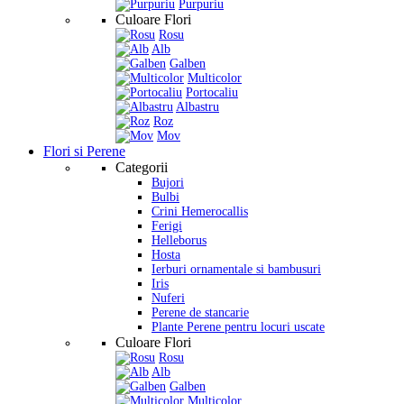
Purpuriu
Culoare Flori
Rosu
Alb
Galben
Multicolor
Portocaliu
Albastru
Roz
Mov
Flori si Perene
Categorii
Bujori
Bulbi
Crini Hemerocallis
Ferigi
Helleborus
Hosta
Ierburi ornamentale si bambusuri
Iris
Nuferi
Perene de stancarie
Plante Perene pentru locuri uscate
Culoare Flori
Rosu
Alb
Galben
Multicolor