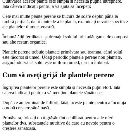
Cultivarea acestor plante este simplă și necesită puțină întreținere.
Iată câteva indicații pentru a vă ajuta să începeți:
Cele mai multe plante perene se bucură de soare deplin până la
umbră parțială, dar înainte de a le planta, examinați nevoile specifice
ale plantelor dumneavoastră.
Îmbunătățiți fertilitatea și drenajul solului prin adăugarea de compost
sau alte resturi organice.
Plantele perene trebuie plantate primăvara sau toamna, când solul
este răcoros și umed. Udați periodic plantele perene nou plantate,
asigurându-vă că solul este uniform umed, dar nu îmbibat.
Cum să aveți grijă de plantele perene
Îngrijirea plantelor perene este simplă și necesită puțin efort. Iată
câteva indicații pentru a vă menține plantele sănătoase:
După ce au terminat de înflorit, tăiați aceste plante pentru a încuraja
o nouă creștere sănătoasă.
Primăvara, folosiți un îngrășământ echilibrat pentru a le oferi
plantelor dvs. substanțele nutritive de care au nevoie pentru o
creștere sănătoasă.