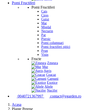
Pomi Fructiferi
Pomi Fructiferi
Cais
Cires
Gutui
Mar
Migdal
Nectarin
Par
Piersic
Pomi columnari
Pomi fructiferi pitici
Prun
Visin
Fructe
Zmeura
Mur
Agris
Coacaz
Capsuni
Exotice
Altele
Nucifer
0040721367997
contact@egarden.ro
Acasa
Plante Perene