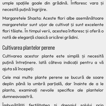
umple spațiile goale din grădină. Înfloresc vara și
necesită puțină îngrijire.
Margaretele Shasta: Aceste flori albe asemănătoare
margaretelor sunt ușor de cultivat și sunt excelente
flori tăiate. În timpul verii, acestea înfloresc și oferă o
notă de eleganță clasică oricărei grădini.
Cultivarea plantelor perene
Cultivarea acestor plante este simplă și necesită
puțină întreținere. Iată câteva indicații pentru a vă
ajuta să începeți:
Cele mai multe plante perene se bucură de soare
deplin până la umbră parțială, dar înainte de a le
planta, examinați nevoile specifice ale plantelor
dumneavoastră.
Îmbunătățiți fertilitatea și drenajul solului prin