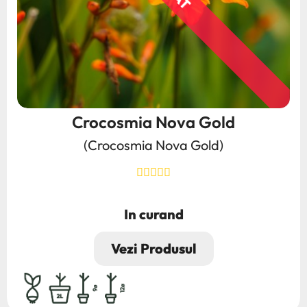
Crocosmia Nova Gold
(Crocosmia Nova Gold)
Anunta-ma cand este disponibil
In curand
Pret
Vezi Produsul
bulb,rhizom,radacina
2L
9ø
12ø