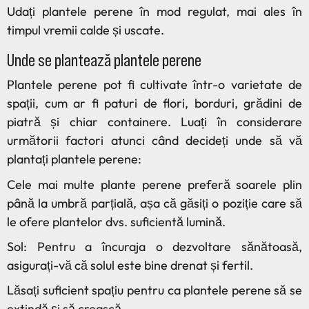
Udați plantele perene în mod regulat, mai ales în
timpul vremii calde și uscate.
Unde se plantează plantele perene
Plantele perene pot fi cultivate într-o varietate de
spații, cum ar fi paturi de flori, borduri, grădini de
piatră și chiar containere. Luați în considerare
următorii factori atunci când decideți unde să vă
plantați plantele perene:
Cele mai multe plante perene preferă soarele plin
până la umbră parțială, așa că găsiți o poziție care să
le ofere plantelor dvs. suficientă lumină.
Sol: Pentru a încuraja o dezvoltare sănătoasă,
asigurați-vă că solul este bine drenat și fertil.
Lăsați suficient spațiu pentru ca plantele perene să se
extindă și să crească.