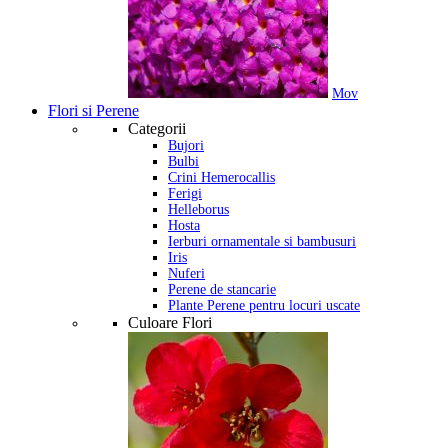
Mov
Flori si Perene
Categorii
Bujori
Bulbi
Crini Hemerocallis
Ferigi
Helleborus
Hosta
Ierburi ornamentale si bambusuri
Iris
Nuferi
Perene de stancarie
Plante Perene pentru locuri uscate
Culoare Flori