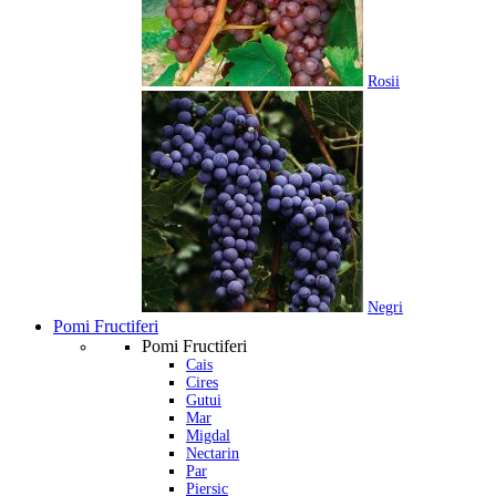
Rosii
Negri
Pomi Fructiferi
Pomi Fructiferi
Cais
Cires
Gutui
Mar
Migdal
Nectarin
Par
Piersic