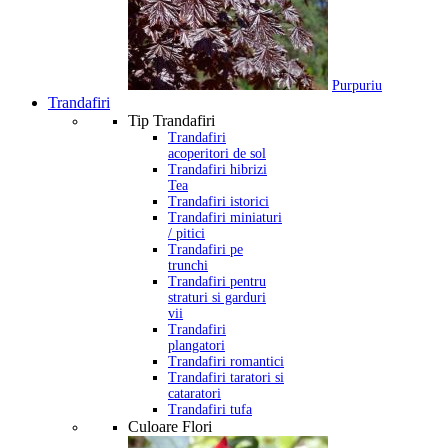
Purpuriu
Trandafiri
Tip Trandafiri
Trandafiri
acoperitori de sol
Trandafiri hibrizi
Tea
Trandafiri istorici
Trandafiri miniaturi
/ pitici
Trandafiri pe
trunchi
Trandafiri pentru
straturi si garduri
vii
Trandafiri
plangatori
Trandafiri romantici
Trandafiri taratori si
cataratori
Trandafiri tufa
Culoare Flori