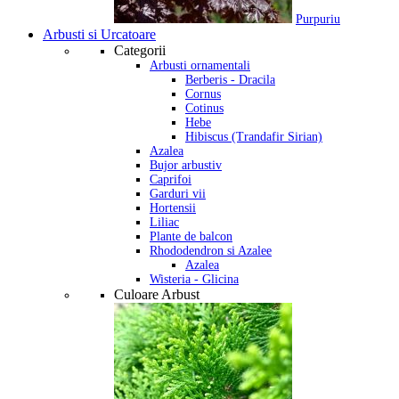
Purpuriu
Arbusti si Urcatoare
Categorii
Arbusti ornamentali
Berberis - Dracila
Cornus
Cotinus
Hebe
Hibiscus (Trandafir Sirian)
Azalea
Bujor arbustiv
Caprifoi
Garduri vii
Hortensii
Liliac
Plante de balcon
Rhododendron si Azalee
Azalea
Wisteria - Glicina
Culoare Arbust