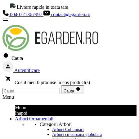
Livrare rapida in toata tara
0040721367997
contact@egarden.ro
Cauta
Autentificare
Cosul meu
0
produse in cos
product(s)
Cauta
Menu
Menu
Inapoi
Arbori Ornamentali
Categorii Arbori
Arbori Columnari
Arbori cu coroana globulara