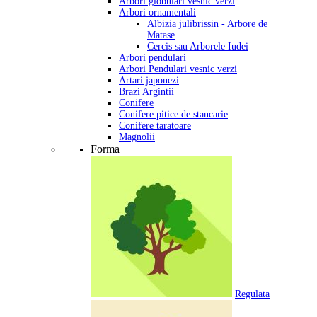
Arbori globulari vesnic verzi
Arbori ornamentali
Albizia julibrissin - Arbore de
Matase
Cercis sau Arborele Iudei
Arbori pendulari
Arbori Pendulari vesnic verzi
Artari japonezi
Brazi Argintii
Conifere
Conifere pitice de stancarie
Conifere taratoare
Magnolii
Forma
Regulata