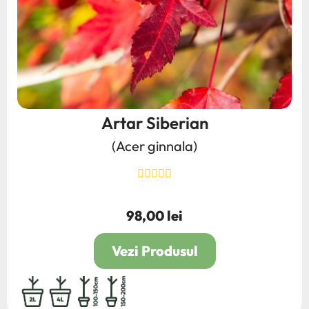
Artar Siberian
(Acer ginnala)
98,00 lei
Pret
Vezi Produsul
2L
4L
100/150
150/200