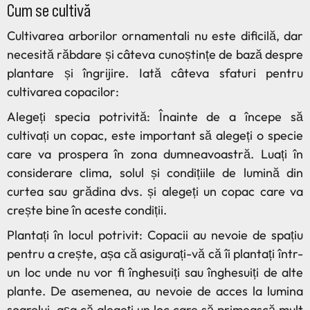
Cum se cultivă
Cultivarea arborilor ornamentali nu este dificilă, dar
necesită răbdare și câteva cunoștințe de bază despre
plantare și îngrijire. Iată câteva sfaturi pentru
cultivarea copacilor:
Alegeți specia potrivită: Înainte de a începe să
cultivați un copac, este important să alegeți o specie
care va prospera în zona dumneavoastră. Luați în
considerare clima, solul și condițiile de lumină din
curtea sau grădina dvs. și alegeți un copac care va
crește bine în aceste condiții.
Plantați în locul potrivit: Copacii au nevoie de spațiu
pentru a crește, așa că asigurați-vă că îi plantați într-
un loc unde nu vor fi înghesuiți sau înghesuiți de alte
plante. De asemenea, au nevoie de acces la lumina
soarelui, așa că alegeți un loc care să primească mult