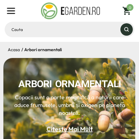
0
Acasa
Arbori ornamentali
ARBORI ORNAMENTALI
Copacii sunt o parte magnifică a naturii care
aduce frumusețe, umbră și oxigen pe planeta
noastră.
Citeste Mai Mult