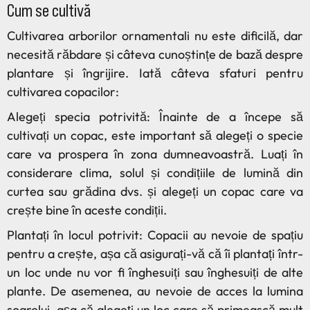
Cum se cultivă
Cultivarea arborilor ornamentali nu este dificilă, dar
necesită răbdare și câteva cunoștințe de bază despre
plantare și îngrijire. Iată câteva sfaturi pentru
cultivarea copacilor:
Alegeți specia potrivită: Înainte de a începe să
cultivați un copac, este important să alegeți o specie
care va prospera în zona dumneavoastră. Luați în
considerare clima, solul și condițiile de lumină din
curtea sau grădina dvs. și alegeți un copac care va
crește bine în aceste condiții.
Plantați în locul potrivit: Copacii au nevoie de spațiu
pentru a crește, așa că asigurați-vă că îi plantați într-
un loc unde nu vor fi înghesuiți sau înghesuiți de alte
plante. De asemenea, au nevoie de acces la lumina
soarelui, așa că alegeți un loc care să primească mult