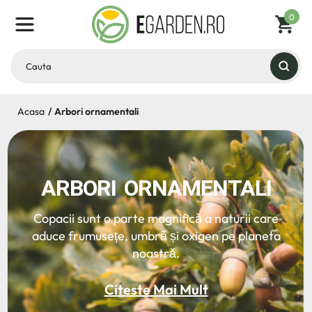
0
Acasa
Arbori ornamentali
ARBORI ORNAMENTALI
Copacii sunt o parte magnifică a naturii care
aduce frumusețe, umbră și oxigen pe planeta
noastră.
Citeste Mai Mult