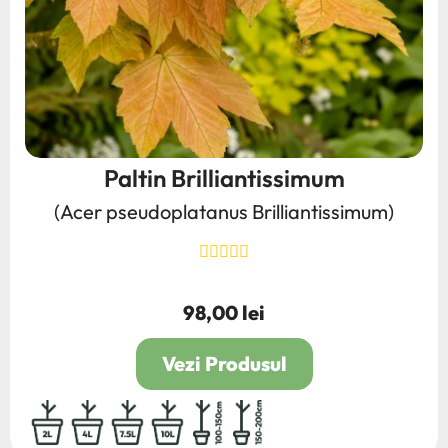
Paltin Brilliantissimum
(Acer pseudoplatanus Brilliantissimum)
98,00 lei
Pret
Vezi Produsul
2L
4L
7.5L
10L
100/150
150/200