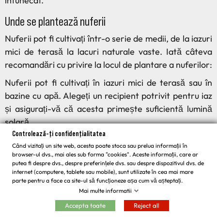
întunecat.
Unde se plantează nuferii
Nuferii pot fi cultivați într-o serie de medii, de la iazuri
mici de terasă la lacuri naturale vaste. Iată câteva
recomandări cu privire la locul de plantare a nuferilor:
Nuferii pot fi cultivați în iazuri mici de terasă sau în
bazine cu apă. Alegeți un recipient potrivit pentru iaz
și asigurați-vă că acesta primește suficientă lumină
solară.
Controlează-ți confidențialitatea
Corpurile de apă mai mari, cum ar fi lacurile naturale
Când vizitați un site web, acesta poate stoca sau prelua informații în
sau iazurile mari de grădină, pot fi, de asemenea,
browser-ul dvs., mai ales sub forma "cookies". Aceste informații, care ar
putea fi despre dvs., despre preferințele dvs. sau despre dispozitivul dvs. de
plantate cu nuferi. Acestea vor necesita o adâncime
internet (computere, tablete sau mobile), sunt utilizate în cea mai mare
de plantare mai mare și poate fi necesar să fie legate
parte pentru a face ca site-ul să funcționeze așa cum vă așteptați.
de fundul iazului pentru a preveni plutirea în derivă.
Mai multe informatii
Accepta toate
Reject all
Nuferii pot fi, de asemenea, crescuți în containere