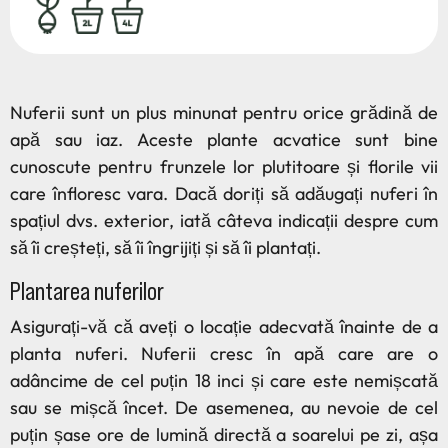
Nuferii sunt un plus minunat pentru orice grădină de
apă sau iaz. Aceste plante acvatice sunt bine
cunoscute pentru frunzele lor plutitoare și florile vii
care înfloresc vara. Dacă doriți să adăugați nuferi în
spațiul dvs. exterior, iată câteva indicații despre cum
să îi creșteți, să îi îngrijiți și să îi plantați.
Plantarea nuferilor
Asigurați-vă că aveți o locație adecvată înainte de a
planta nuferi. Nuferii cresc în apă care are o
adâncime de cel puțin 18 inci și care este nemișcată
sau se mișcă încet. De asemenea, au nevoie de cel
puțin șase ore de lumină directă a soarelui pe zi, așa