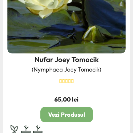
Nufar Joey Tomocik
(Nymphaea Joey Tomocik)
65,00 lei
Pret
Vezi Produsul
bulb,rhizom,radacina
2L
4L