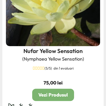
Nufar Yellow Sensation
(Nymphaea Yellow Sensation)
(5/5) din 1 evaluari
75,00 lei
Pret
Vezi Produsul
bulb,rhizom,radacina
2L
4L