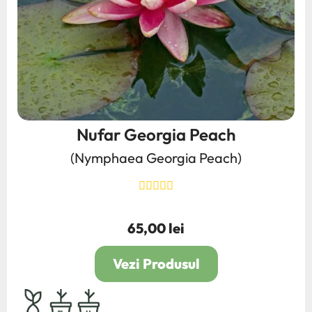
Nufar Georgia Peach
(Nymphaea Georgia Peach)
65,00 lei
Pret
Vezi Produsul
bulb,rhizom,radacina
2L
4L