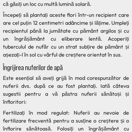
că găsiți un loc cu multă lumină solară.
Începeți să plantați aceste flori într-un recipient care
are cel puțin 12 centimetri adâncime și lățime. Umpleți
recipientul până la jumătate cu pământ argilos și cu
un îngrășământ cu eliberare lentă. Acoperiți
tuberculul de nufăr cu un strat subțire de pământ și
așezați-l în sol cu vârful de creștere orientat în sus.
Îngrijirea nuferilor de apă
Este esențial să aveți grijă în mod corespunzător de
nuferii dvs. după ce au fost plantați. Iată câteva
sugestii pentru a vă păstra nuferii sănătoși și
înfloritori:
Fertilizați în mod regulat: Nuferii au nevoie de
fertilizare frecventă pentru a susține o creștere și o
înflorire sănătoasă. Folosiți un îngrășământ cu