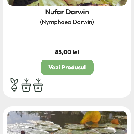
Nufar Darwin
(Nymphaea Darwin)
85,00 lei
Pret
Vezi Produsul
bulb,rhizom,radacina
2L
4L