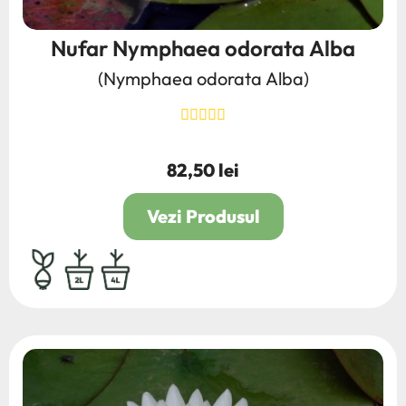
Nufar Nymphaea odorata Alba
(Nymphaea odorata Alba)
82,50 lei
Pret
Vezi Produsul
bulb,rhizom,radacina
2L
4L