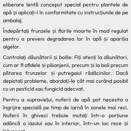
eliberare lentă conceput special pentru plantele de
apă și aplicați-l în conformitate cu instrucțiunile de pe
ambalaj.
Îndepărtați frunzele și florile moarte în mod regulat
pentru a preveni degradarea lor în apă și apariția
algelor.
Controlați dăunătorii și bolile: Fiți atenți la dăunători,
cum ar fi afidele și păianjenii, precum și la boli precum
pătarea frunzelor și putregaiul rădăcinilor. Dacă
depistați probleme, abordați-le cât mai curând posibil
cu un pesticid sau fungicid adecvat.
Pentru a supraviețui, nuferii de apă pot necesita o
îngrijire specială pe timp de iarnă în zonele mai reci.
Nuferii în ghiveci trebuie mutați într-o porțiune
adâncă a iazului sau în interior, într-un loc rece și