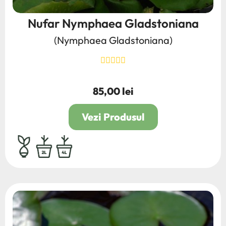
Nufar Nymphaea Gladstoniana
(Nymphaea Gladstoniana)
85,00 lei
Pret
Vezi Produsul
bulb,rhizom,radacina
2L
4L