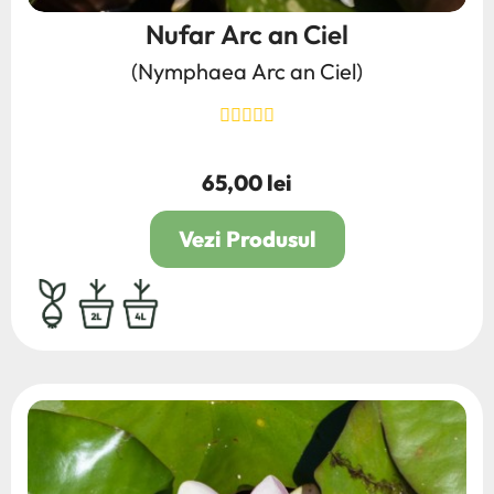
Nufar Arc an Ciel
(Nymphaea Arc an Ciel)
65,00 lei
Pret
Vezi Produsul
bulb,rhizom,radacina
2L
4L