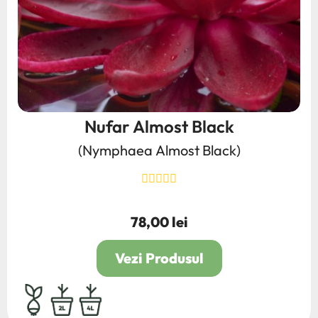
Nufar Almost Black
(Nymphaea Almost Black)
78,00 lei
Pret
Vezi Produsul
bulb,rhizom,radacina
2L
4L