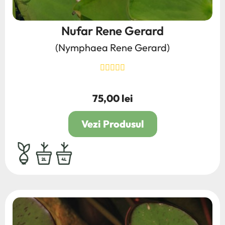
Nufar Rene Gerard
(Nymphaea Rene Gerard)
75,00 lei
Pret
Vezi Produsul
bulb,rhizom,radacina
2L
4L