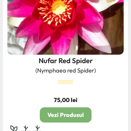
Nufar Red Spider
(Nymphaea red Spider)
75,00 lei
Pret
Vezi Produsul
bulb,rhizom,radacina
2L
4L