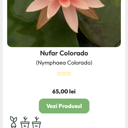
Nufar Colorado
(Nymphaea Colorado)
65,00 lei
Pret
Vezi Produsul
bulb,rhizom,radacina
2L
4L