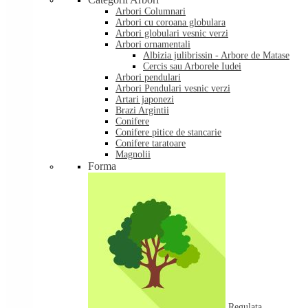
Arbori Columnari
Arbori cu coroana globulara
Arbori globulari vesnic verzi
Arbori ornamentali
Albizia julibrissin - Arbore de Matase
Cercis sau Arborele Iudei
Arbori pendulari
Arbori Pendulari vesnic verzi
Artari japonezi
Brazi Argintii
Conifere
Conifere pitice de stancarie
Conifere taratoare
Magnolii
Forma
Regulata