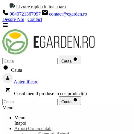
Livrare rapida in toata tara
0040721367997
contact@egarden.ro
Despre Noi
|
Contact
Cauta
Cauta
Autentificare
Cosul meu
0
produse in cos
product(s)
Cauta
Menu
Menu
Inapoi
Arbori Ornamentali
Categorii Arbori