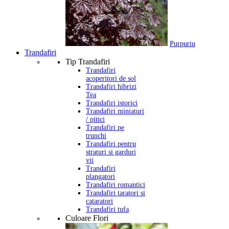
Purpuriu
Trandafiri
Tip Trandafiri
Trandafiri
acoperitori de sol
Trandafiri hibrizi
Tea
Trandafiri istorici
Trandafiri miniaturi
/ pitici
Trandafiri pe
trunchi
Trandafiri pentru
straturi si garduri
vii
Trandafiri
plangatori
Trandafiri romantici
Trandafiri taratori si
cataratori
Trandafiri tufa
Culoare Flori