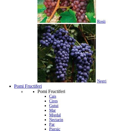
Rosii
Negri
Pomi Fructiferi
Pomi Fructiferi
Cais
Cires
Gutui
Mar
Migdal
Nectarin
Par
Piersic