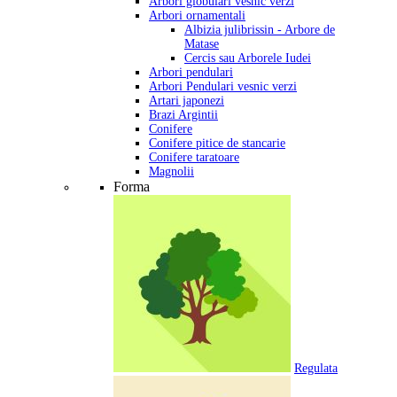
Arbori globulari vesnic verzi
Arbori ornamentali
Albizia julibrissin - Arbore de
Matase
Cercis sau Arborele Iudei
Arbori pendulari
Arbori Pendulari vesnic verzi
Artari japonezi
Brazi Argintii
Conifere
Conifere pitice de stancarie
Conifere taratoare
Magnolii
Forma
Regulata