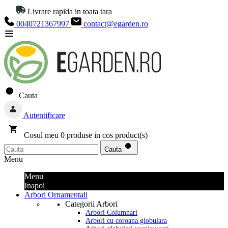
Livrare rapida in toata tara
0040721367997
contact@egarden.ro
Cauta
Autentificare
Cosul meu
0
produse in cos
product(s)
Cauta
Menu
Menu
Inapoi
Arbori Ornamentali
Categorii Arbori
Arbori Columnari
Arbori cu coroana globulara