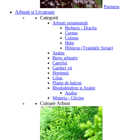
Purpuriu
Arbusti si Urcatoare
Categorii
Arbusti ornamentali
Berberis - Dracila
Cornus
Cotinus
Hebe
Hibiscus (Trandafir Sirian)
Azalea
Bujor arbustiv
Caprifoi
Garduri vii
Hortensii
Liliac
Plante de balcon
Rhododendron si Azalee
Azalea
Wisteria - Glicina
Culoare Arbust