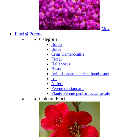
Mov
Flori si Perene
Categorii
Bujori
Bulbi
Crini Hemerocallis
Ferigi
Helleborus
Hosta
Ierburi ornamentale si bambusuri
Iris
Nuferi
Perene de stancarie
Plante Perene pentru locuri uscate
Culoare Flori