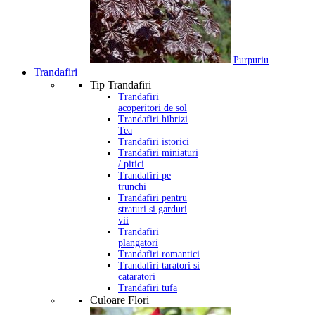
Purpuriu
Trandafiri
Tip Trandafiri
Trandafiri
acoperitori de sol
Trandafiri hibrizi
Tea
Trandafiri istorici
Trandafiri miniaturi
/ pitici
Trandafiri pe
trunchi
Trandafiri pentru
straturi si garduri
vii
Trandafiri
plangatori
Trandafiri romantici
Trandafiri taratori si
cataratori
Trandafiri tufa
Culoare Flori