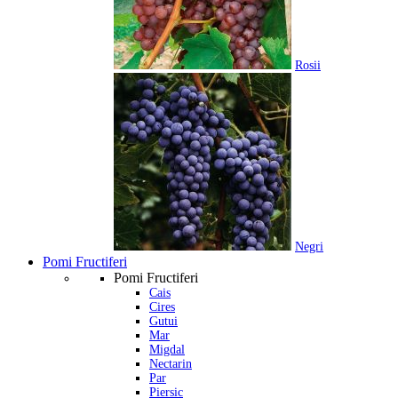
Rosii
Negri
Pomi Fructiferi
Pomi Fructiferi
Cais
Cires
Gutui
Mar
Migdal
Nectarin
Par
Piersic