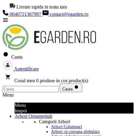
Livrare rapida in toata tara
0040721367997
contact@egarden.ro
Cauta
Autentificare
Cosul meu
0
produse in cos
product(s)
Cauta
Menu
Menu
Inapoi
Arbori Ornamentali
Categorii Arbori
Arbori Columnari
Arbori cu coroana globulara