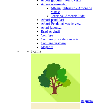
Arbori globulari vesnic verzi
Arbori ornamentali
Albizia julibrissin - Arbore de
Matase
Cercis sau Arborele Iudei
Arbori pendulari
Arbori Pendulari vesnic verzi
Artari japonezi
Brazi Argintii
Conifere
Conifere pitice de stancarie
Conifere taratoare
Magnolii
Forma
Regulata