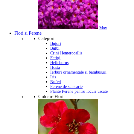
Mov
Flori si Perene
Categorii
Bujori
Bulbi
Crini Hemerocallis
Ferigi
Helleborus
Hosta
Ierburi ornamentale si bambusuri
Iris
Nuferi
Perene de stancarie
Plante Perene pentru locuri uscate
Culoare Flori