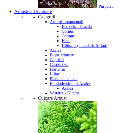
Purpuriu
Arbusti si Urcatoare
Categorii
Arbusti ornamentali
Berberis - Dracila
Cornus
Cotinus
Hebe
Hibiscus (Trandafir Sirian)
Azalea
Bujor arbustiv
Caprifoi
Garduri vii
Hortensii
Liliac
Plante de balcon
Rhododendron si Azalee
Azalea
Wisteria - Glicina
Culoare Arbust