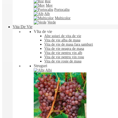
Roz
Mov
Portocaliu
Alb
Multicolor
Verde
Vita De Vie
VIta de vie
Alte soiuri de vita de vie
Vita de vie alba de masa
Vita de vie de masa fara samburi
Vita de vie neagra de masa
Vita de vie pentru vin alb
Vita de vie pentru vin rosu
Vita de vie rosie de masa
Struguri
Albi