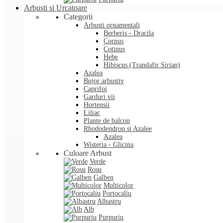
Arbusti si Urcatoare
Categorii
Arbusti ornamentali
Berberis - Dracila
Cornus
Cotinus
Hebe
Hibiscus (Trandafir Sirian)
Azalea
Bujor arbustiv
Caprifoi
Garduri vii
Hortensii
Liliac
Plante de balcon
Rhododendron si Azalee
Azalea
Wisteria - Glicina
Culoare Arbust
Verde
Rosu
Galben
Multicolor
Portocaliu
Albastru
Alb
Purpuriu