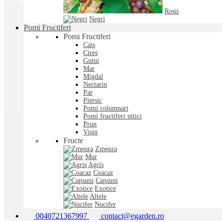
Rosii
Negri
Pomi Fructiferi
Pomi Fructiferi
Cais
Cires
Gutui
Mar
Migdal
Nectarin
Par
Piersic
Pomi columnari
Pomi fructiferi pitici
Prun
Visin
Fructe
Zmeura
Mur
Agris
Coacaz
Capsuni
Exotice
Altele
Nucifer
0040721367997
contact@egarden.ro