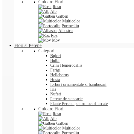
Culoare Flori
Rosu
Alb
Galben
Multicolor
Portocaliu
Albastru
Roz
Mov
Flori si Perene
Categorii
Bujori
Bulbi
Crini Hemerocallis
Ferigi
Helleborus
Hosta
Ierburi ornamentale si bambusuri
Iris
Nuferi
Perene de stancarie
Plante Perene pentru locuri uscate
Culoare Flori
Rosu
Alb
Galben
Multicolor
Portocaliu