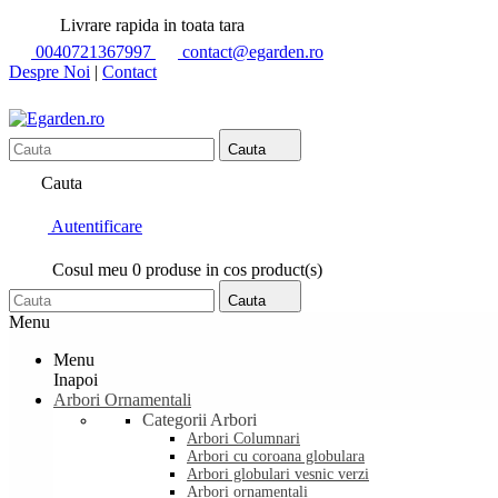
Livrare rapida in toata tara
0040721367997
contact@egarden.ro
Despre Noi
|
Contact
Cauta
Cauta
Autentificare
Cosul meu
0
produse in cos
product(s)
Cauta
Menu
Menu
Inapoi
Arbori Ornamentali
Categorii Arbori
Arbori Columnari
Arbori cu coroana globulara
Arbori globulari vesnic verzi
Arbori ornamentali