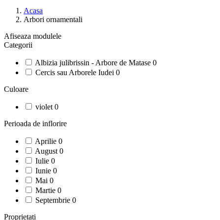
Acasa
Arbori ornamentali
Afiseaza modulele
Categorii
Albizia julibrissin - Arbore de Matase
0
Cercis sau Arborele Iudei
0
Culoare
violet
0
Perioada de inflorire
Aprilie
0
August
0
Iulie
0
Iunie
0
Mai
0
Martie
0
Septembrie
0
Proprietati