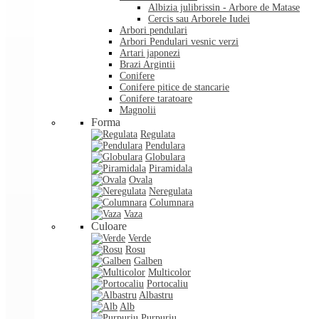
Albizia julibrissin - Arbore de Matase
Cercis sau Arborele Iudei
Arbori pendulari
Arbori Pendulari vesnic verzi
Artari japonezi
Brazi Argintii
Conifere
Conifere pitice de stancarie
Conifere taratoare
Magnolii
Forma
Regulata
Pendulara
Globulara
Piramidala
Ovala
Neregulata
Columnara
Vaza
Culoare
Verde
Rosu
Galben
Multicolor
Portocaliu
Albastru
Alb
Purpuriu