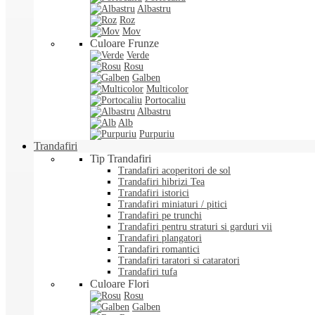
Albastru
Roz
Mov
Culoare Frunze
Verde
Rosu
Galben
Multicolor
Portocaliu
Albastru
Alb
Purpuriu
Trandafiri
Tip Trandafiri
Trandafiri acoperitori de sol
Trandafiri hibrizi Tea
Trandafiri istorici
Trandafiri miniaturi / pitici
Trandafiri pe trunchi
Trandafiri pentru straturi si garduri vii
Trandafiri plangatori
Trandafiri romantici
Trandafiri taratori si cataratori
Trandafiri tufa
Culoare Flori
Rosu
Galben