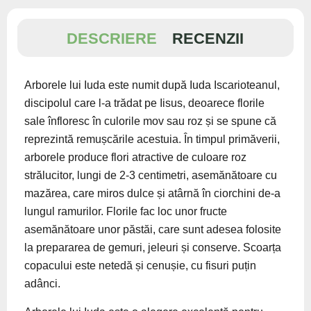
DESCRIERE
RECENZII
Arborele lui Iuda este numit după Iuda Iscarioteanul,
discipolul care l-a trădat pe Iisus, deoarece florile
sale înfloresc în culorile mov sau roz și se spune că
reprezintă remușcările acestuia. În timpul primăverii,
arborele produce flori atractive de culoare roz
strălucitor, lungi de 2-3 centimetri, asemănătoare cu
mazărea, care miros dulce și atârnă în ciorchini de-a
lungul ramurilor. Florile fac loc unor fructe
asemănătoare unor păstăi, care sunt adesea folosite
la prepararea de gemuri, jeleuri și conserve. Scoarța
copacului este netedă și cenușie, cu fisuri puțin
adânci.