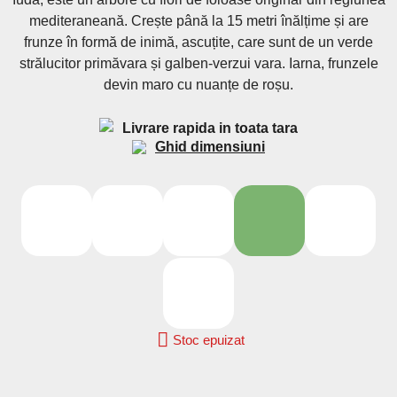
mediteraneană. Crește până la 15 metri înălțime și are
frunze în formă de inimă, ascuțite, care sunt de un verde
strălucitor primăvara și galben-verzui vara. Iarna, frunzele
devin maro cu nuanțe de roșu.
Livrare rapida in toata tara
Ghid dimensiuni
2L
4L
80/100
100/150
150/200
9ø

Stoc epuizat