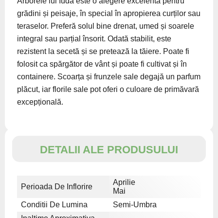
Arborele lui Iuda este o alegere excelentă pentru
grădini și peisaje, în special în apropierea curților sau
teraselor. Preferă solul bine drenat, umed și soarele
integral sau parțial însorit. Odată stabilit, este
rezistent la secetă și se pretează la tăiere. Poate fi
folosit ca spărgător de vânt și poate fi cultivat și în
containere. Scoarța și frunzele sale degajă un parfum
plăcut, iar florile sale pot oferi o culoare de primăvară
excepțională.
DETALII ALE PRODUSULUI
Aprilie
Perioada De Inflorire
Mai
Conditii De Lumina
Semi-Umbra