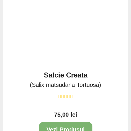
Salcie Creata
(Salix matsudana Tortuosa)
75,00 lei
Pret
Vezi Produsul