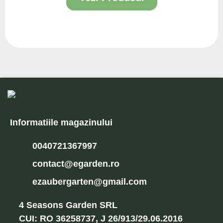
2L
4L
7.5L
10L
100/150
150/200
Informatiile magazinului
0040721367997
contact@egarden.ro
ezaubergarten@gmail.com
4 Seasons Garden SRL
CUI: RO 36258737, J 26/913/29.06.2016