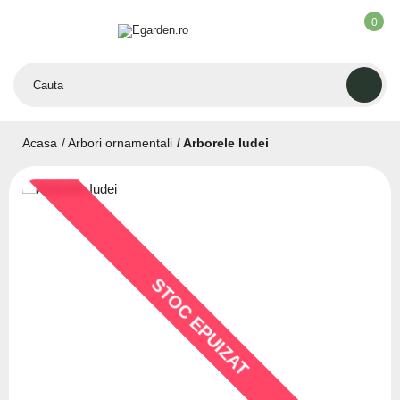
0
Acasa
Arbori ornamentali
Arborele Iudei
STOC EPUIZAT