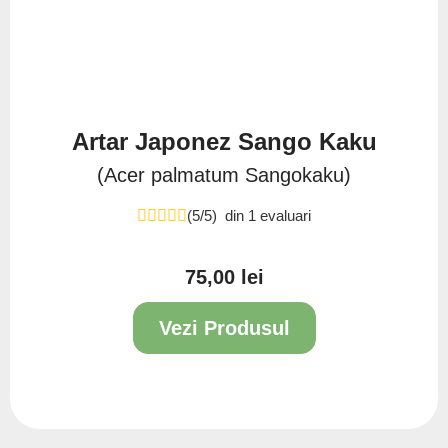
Artar Japonez Sango Kaku
(Acer palmatum Sangokaku)
(5/5) din 1 evaluari
75,00 lei
Pret
Vezi Produsul
2L
4L
80/100
100/150
150/200