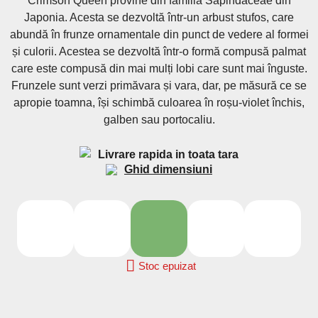
Crimson Queen provine din familia Sapindaceae din
Japonia. Acesta se dezvoltă într-un arbust stufos, care
abundă în frunze ornamentale din punct de vedere al formei
și culorii. Acestea se dezvoltă într-o formă compusă palmat
care este compusă din mai mulți lobi care sunt mai înguste.
Frunzele sunt verzi primăvara și vara, dar, pe măsură ce se
apropie toamna, își schimbă culoarea în roșu-violet închis,
galben sau portocaliu.
Livrare rapida in toata tara
Ghid dimensiuni
2L
4L
80/100
100/150
150/200

Stoc epuizat