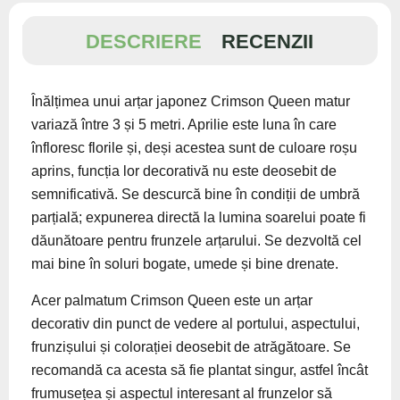
DESCRIERE
RECENZII
Înălțimea unui arțar japonez Crimson Queen matur
variază între 3 și 5 metri. Aprilie este luna în care
înfloresc florile și, deși acestea sunt de culoare roșu
aprins, funcția lor decorativă nu este deosebit de
semnificativă. Se descurcă bine în condiții de umbră
parțială; expunerea directă la lumina soarelui poate fi
dăunătoare pentru frunzele arțarului. Se dezvoltă cel
mai bine în soluri bogate, umede și bine drenate.
Acer palmatum Crimson Queen este un arțar
decorativ din punct de vedere al portului, aspectului,
frunzișului și colorației deosebit de atrăgătoare. Se
recomandă ca acesta să fie plantat singur, astfel încât
frumusețea și aspectul interesant al frunzelor să