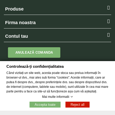
Produse
Firma noastra
Contul tau
ANULEAZĂ COMANDA
Controlează-ți confidențialitatea
Newsletter
Când vizitați un site web, acesta poate stoca sau prelua informații în
browser-ul dvs., mai ales sub forma "cookies". Aceste informații, care ar
putea fi despre dvs., despre preferințele dvs. sau despre dispozitivul dvs.
de internet (computere, tablete sau mobile), sunt utilizate în cea mai mare
parte pentru a face ca site-ul să funcționeze așa cum vă așteptați.
Mai multe informatii
Copyright © 2026 -
Egarden.ro
Toate drepturile rezervate.
Accepta toate
Reject all