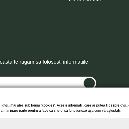
asta te rugam sa folosesti informatiile
l dvs., mai ales sub forma "cookies". Aceste informații, care ar putea fi despre dvs.
 cea mai mare parte pentru a face ca site-ul să funcționeze așa cum vă așteptați.
Copyright © 2026 -
Egarden.ro
Toate drepturile rezervate.