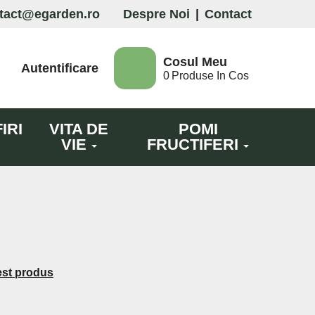
tact@egarden.ro
Despre Noi
|
Contact
Cosul Meu
Autentificare
0
Produse In Cos
IRI
VITA DE
POMI
VIE
FRUCTIFERI
est produs