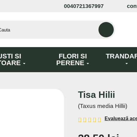
0040721367997
con
STI SI
FLORI SI
TRANDAF
TOARE
PERENE
Tisa Hilii
(Taxus media Hillii)
Evaluează ac