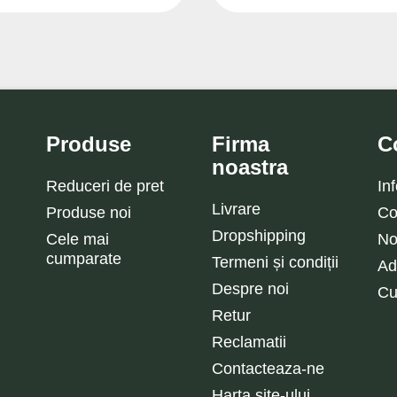
Produse
Firma
C
noastra
Reduceri de pret
In
Livrare
Produse noi
Co
Dropshipping
Cele mai
No
cumparate
Termeni și condiții
Ad
Despre noi
Cu
Retur
Reclamatii
Contacteaza-ne
Harta site-ului