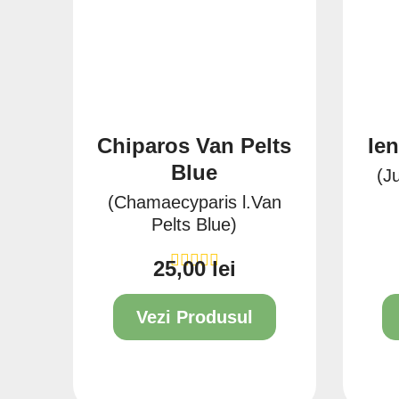
Chiparos Van Pelts
Ie
Blue
(J
(Chamaecyparis l.Van
Pelts Blue)
25,00 lei
Pret
Vezi Produsul
2L
4L
80/100
100/150
150/200
2L