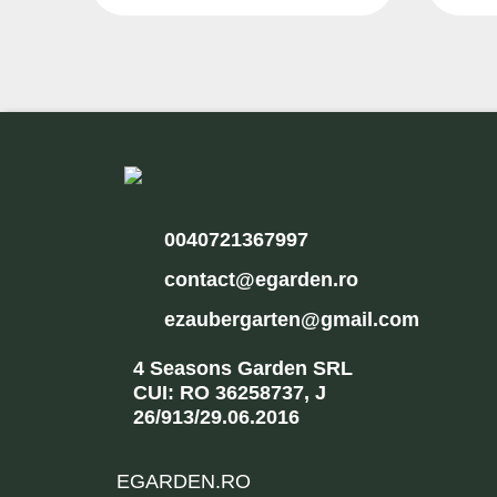
0040721367997
contact@egarden.ro
ezaubergarten@gmail.com
4 Seasons Garden SRL
CUI: RO 36258737, J
26/913/29.06.2016
EGARDEN.RO