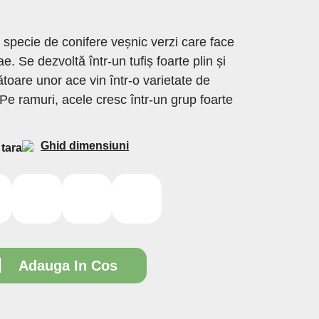
o specie de conifere veșnic verzi care face
e. Se dezvoltă într-un tufiș foarte plin și
oare unor ace vin într-o varietate de
Pe ramuri, acele cresc într-un grup foarte
Ghid dimensiuni
 tara
10L
100/150
150/200

Adauga In Cos