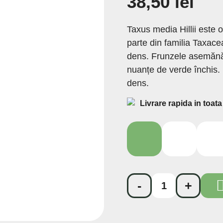
38,50 lei
Taxus media Hillii este 
parte din familia Taxacea
dens. Frunzele asemănăt
nuanțe de verde închis. 
dens.
Livrare rapida in toata
2L
4L
7.5L
-
+