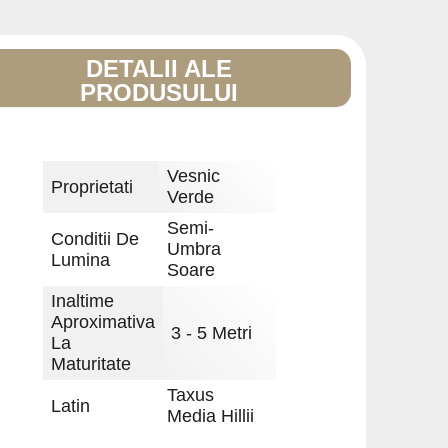
DETALII ALE
PRODUSULUI
Vesnic
Proprietati
Verde
Semi-
Conditii De
Umbra
Lumina
Soare
Inaltime
Aproximativa
3 - 5 Metri
La
Maturitate
Taxus
Latin
Media Hillii