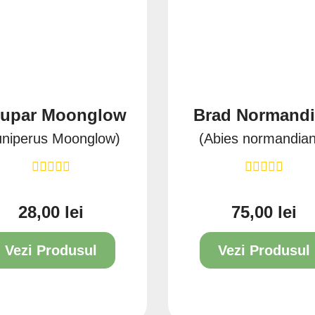
nupar Moonglow
Brad Normand
uniperus Moonglow)
(Abies normandia
28,00 lei
75,00 lei
Pret
Pret
Vezi Produsul
Vezi Produsul
4L
80/100
100/150
150/200
2L
4L
7.5L
10L
1