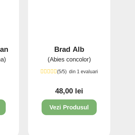
ian
Brad Alb
Anunt
na)
(Abies concolor)
(5/5) din 1 evaluari
48,00 lei
Pret
Vezi Produsul
00/150
2L
4L
7.5L
10L
2L