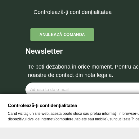
Controlează-ți confidențialitatea
ANULEAZĂ COMANDA
Newsletter
Te poti dezabona in orice moment. Pentru ace
noastre de contact din nota legala.
Controlează-ți confidențialitatea
Când vizitați un site web, acesta poate stoca sau prelua informații în browser-u
dispozitivul dvs. de internet (computere, tablete sau mobile), sunt utilizate în