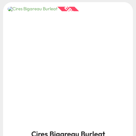
STOC EPUIZAT
Anunta-ma cand este disponibil
Cires Bigareau Burleat