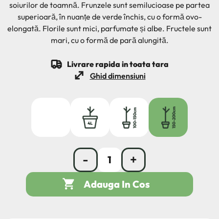
soiurilor de toamnă. Frunzele sunt semilucioase pe partea
superioară, în nuanțe de verde închis, cu o formă ovo-
elongată. Florile sunt mici, parfumate și albe. Fructele sunt
mari, cu o formă de pară alungită.
Livrare rapida in toata tara
Ghid dimensiuni
radacina ambalata
4L
100/150
150/200
-
+

Adauga In Cos