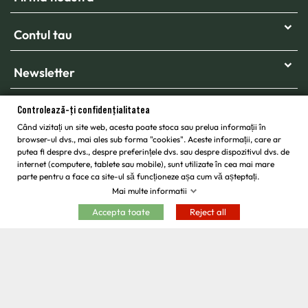
Contul tau
Newsletter
Controlează-ți confidențialitatea
Când vizitați un site web, acesta poate stoca sau prelua informații în
browser-ul dvs., mai ales sub forma "cookies". Aceste informații, care ar
putea fi despre dvs., despre preferințele dvs. sau despre dispozitivul dvs. de
internet (computere, tablete sau mobile), sunt utilizate în cea mai mare
parte pentru a face ca site-ul să funcționeze așa cum vă așteptați.
Mai multe informatii
Copyright © 2026 -
Egarden.ro
Toate drepturile rezervate.
Accepta toate
Reject all