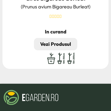
(Prunus avium Bigareau Burleat)
In curand
Pret
Vezi Produsul
radacina ambalata
4L
100/150
150/200