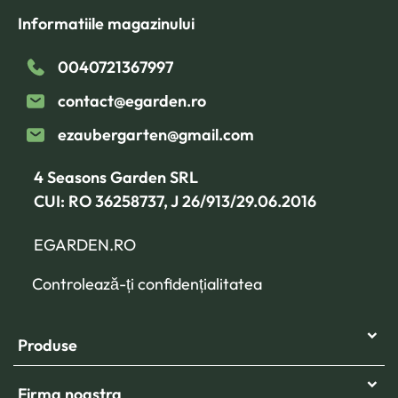
Informatiile magazinului
0040721367997
contact@egarden.ro
ezaubergarten@gmail.com
4 Seasons Garden SRL
CUI: RO 36258737, J 26/913/29.06.2016
EGARDEN.RO
Controlează-ți confidențialitatea
Produse
Firma noastra