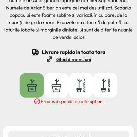
numele de Acer ginnala aparține familiei Sapindaceae.
Numele de Arțar Siberian este cel mai des utilizat. Scoarța
copacului este foarte subțire și variază în culoare, de la
nuanțe de gri la maro. Frunzele au o formă de palmă, cu
laturile lobate și marginile dințate, și sunt de diferite nuanțe
de verde lucios
Livrare rapida in toata tara
Ghid dimensiuni
2L
4L
100/150
150/200

Produs disponibil cu alte optiuni