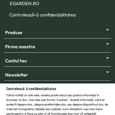
EGARDEN.RO
Controlează-ți confidențialitatea
Produse
Firma noastra
Contul tau
Newsletter
Controlează-ți confidențialitatea
Când vizitați un site web, acesta poate stoca sau prelua informații în
browser-ul dvs., mai ales sub forma "cookies". Aceste informații, care ar
putea fi despre dvs., despre preferințele dvs. sau despre dispozitivul dvs. de
internet (computere, tablete sau mobile), sunt utilizate în cea mai mare
parte pentru a face ca site-ul să funcționeze așa cum vă așteptați.