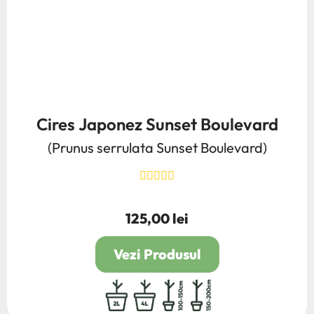
Cires Japonez Sunset Boulevard
(Prunus serrulata Sunset Boulevard)
125,00 lei
Pret
Vezi Produsul
2L
4L
100/150
150/200