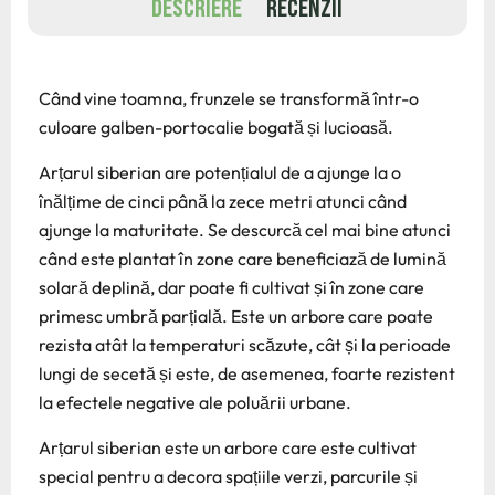
DESCRIERE
RECENZII
Când vine toamna, frunzele se transformă într-o
culoare galben-portocalie bogată și lucioasă.
Arțarul siberian are potențialul de a ajunge la o
înălțime de cinci până la zece metri atunci când
ajunge la maturitate. Se descurcă cel mai bine atunci
când este plantat în zone care beneficiază de lumină
solară deplină, dar poate fi cultivat și în zone care
primesc umbră parțială. Este un arbore care poate
rezista atât la temperaturi scăzute, cât și la perioade
lungi de secetă și este, de asemenea, foarte rezistent
la efectele negative ale poluării urbane.
Arțarul siberian este un arbore care este cultivat
special pentru a decora spațiile verzi, parcurile și