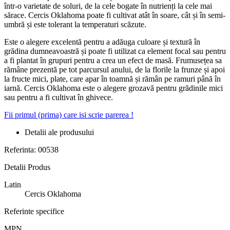
într-o varietate de soluri, de la cele bogate în nutrienți la cele mai
sărace. Cercis Oklahoma poate fi cultivat atât în soare, cât și în semi-
umbră și este tolerant la temperaturi scăzute.
Este o alegere excelentă pentru a adăuga culoare și textură în
grădina dumneavoastră și poate fi utilizat ca element focal sau pentru
a fi plantat în grupuri pentru a crea un efect de masă. Frumusețea sa
rămâne prezentă pe tot parcursul anului, de la florile la frunze și apoi
la fructe mici, plate, care apar în toamnă și rămân pe ramuri până în
iarnă. Cercis Oklahoma este o alegere grozavă pentru grădinile mici
sau pentru a fi cultivat în ghivece.
Fii primul (prima) care isi scrie parerea !
Detalii ale produsului
Referinta:
00538
Detalii Produs
Latin
Cercis Oklahoma
Referinte specifice
MPN