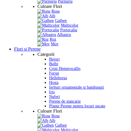
Purpuriu
Culoare Flori
Rosu
Alb
Galben
Multicolor
Portocaliu
Albastru
Roz
Mov
Flori si Perene
Categorii
Bujori
Bulbi
Crini Hemerocallis
Ferigi
Helleborus
Hosta
Ierburi ornamentale si bambusuri
Iris
Nuferi
Perene de stancarie
Plante Perene pentru locuri uscate
Culoare Flori
Rosu
Alb
Galben
Multicolor