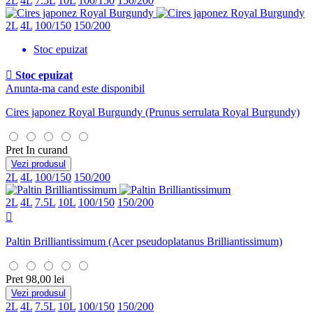
2L
4L
7.5L
10L
100/150
150/200
2L
4L
100/150
150/200
Stoc epuizat

Stoc epuizat
Anunta-ma cand este disponibil
Cires japonez Royal Burgundy
(Prunus serrulata Royal Burgundy)
Pret
In curand
Vezi produsul
2L
4L
100/150
150/200
2L
4L
7.5L
10L
100/150
150/200

Paltin Brilliantissimum
(Acer pseudoplatanus Brilliantissimum)
Pret
98,00 lei
Vezi produsul
2L
4L
7.5L
10L
100/150
150/200