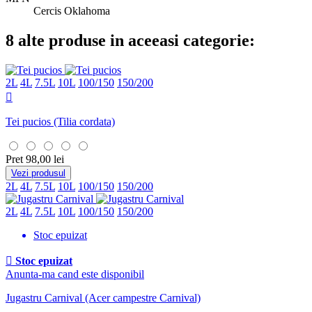
Cercis Oklahoma
8 alte produse in aceeasi categorie:
2L
4L
7.5L
10L
100/150
150/200

Tei pucios
(Tilia cordata)
Pret
98,00 lei
Vezi produsul
2L
4L
7.5L
10L
100/150
150/200
2L
4L
7.5L
10L
100/150
150/200
Stoc epuizat

Stoc epuizat
Anunta-ma cand este disponibil
Jugastru Carnival
(Acer campestre Carnival)