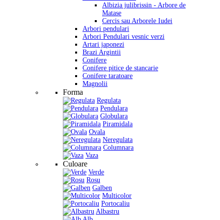
Albizia julibrissin - Arbore de
Matase
Cercis sau Arborele Iudei
Arbori pendulari
Arbori Pendulari vesnic verzi
Artari japonezi
Brazi Argintii
Conifere
Conifere pitice de stancarie
Conifere taratoare
Magnolii
Forma
Regulata
Pendulara
Globulara
Piramidala
Ovala
Neregulata
Columnara
Vaza
Culoare
Verde
Rosu
Galben
Multicolor
Portocaliu
Albastru
Alb