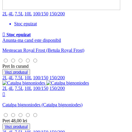
2L
4L
7.5L
10L
100/150
150/200
Stoc epuizat

Stoc epuizat
Anunta-ma cand este disponibil
Mesteacan Royal Frost
(Betula Royal Frost)
Pret
In curand
Vezi produsul
2L
4L
7.5L
10L
100/150
150/200
2L
4L
7.5L
10L
100/150
150/200

Catalpa bignoniodes
(Catalpa bignoniodes)
Pret
48,00 lei
Vezi produsul