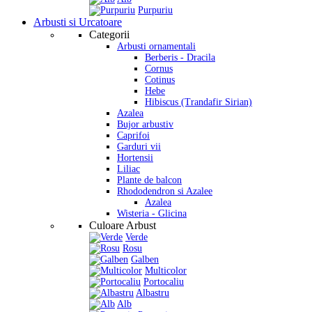
Purpuriu
Arbusti si Urcatoare
Categorii
Arbusti ornamentali
Berberis - Dracila
Cornus
Cotinus
Hebe
Hibiscus (Trandafir Sirian)
Azalea
Bujor arbustiv
Caprifoi
Garduri vii
Hortensii
Liliac
Plante de balcon
Rhododendron si Azalee
Azalea
Wisteria - Glicina
Culoare Arbust
Verde
Rosu
Galben
Multicolor
Portocaliu
Albastru
Alb