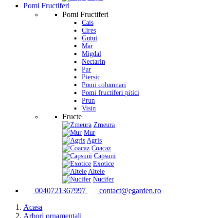
Pomi Fructiferi
Pomi Fructiferi
Cais
Cires
Gutui
Mar
Migdal
Nectarin
Par
Piersic
Pomi columnari
Pomi fructiferi pitici
Prun
Visin
Fructe
Zmeura
Mur
Agris
Coacaz
Capsuni
Exotice
Altele
Nucifer
0040721367997
contact@egarden.ro
Acasa
Arbori ornamentali