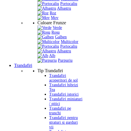
Portocaliu
Albastru
Roz
Mov
Culoare Frunze
Verde
Rosu
Galben
Multicolor
Portocaliu
Albastru
Alb
Purpuriu
Trandafiri
Tip Trandafiri
Trandafiri
acoperitori de sol
Trandafiri hibrizi
Tea
Trandafiri istorici
Trandafiri miniaturi
/ pitici
Trandafiri pe
trunchi
Trandafiri pentru
straturi si garduri
vii