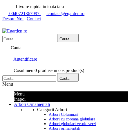
Livrare rapida in toata tara
0040721367997
contact@egarden.ro
Despre Noi
|
Contact
Cauta
Cauta
Autentificare
Cosul meu
0
produse in cos
product(s)
Cauta
Menu
Menu
Inapoi
Arbori Ornamentali
Categorii Arbori
Arbori Columnari
Arbori cu coroana globulara
Arbori globulari vesnic verzi
Arbori ornamentali