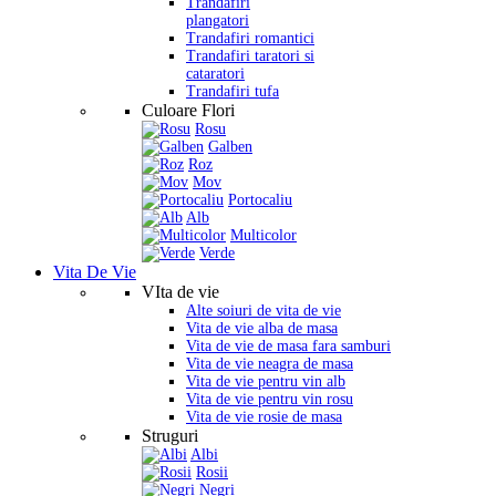
Trandafiri
plangatori
Trandafiri romantici
Trandafiri taratori si
cataratori
Trandafiri tufa
Culoare Flori
Rosu
Galben
Roz
Mov
Portocaliu
Alb
Multicolor
Verde
Vita De Vie
VIta de vie
Alte soiuri de vita de vie
Vita de vie alba de masa
Vita de vie de masa fara samburi
Vita de vie neagra de masa
Vita de vie pentru vin alb
Vita de vie pentru vin rosu
Vita de vie rosie de masa
Struguri
Albi
Rosii
Negri