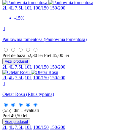
2L
4L
7.5L
10L
100/150
150/200
-15%

Paulownia tomentosa
(Paulownia tomentosa)
Pret de baza
52,80 lei
Pret
45,00 lei
Vezi produsul
2L
4L
7.5L
10L
100/150
150/200
2L
4L
7.5L
10L
100/150
150/200

Otetar Rosu
(Rhus typhina)
(5/5) din 1 evaluari
Pret
49,50 lei
Vezi produsul
2L
4L
7.5L
10L
100/150
150/200