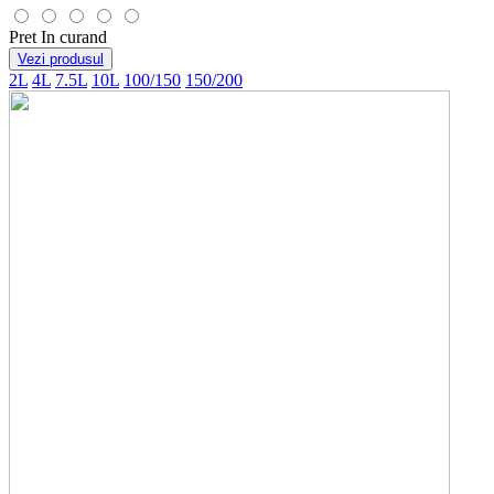
Pret
In curand
Vezi produsul
2L
4L
7.5L
10L
100/150
150/200