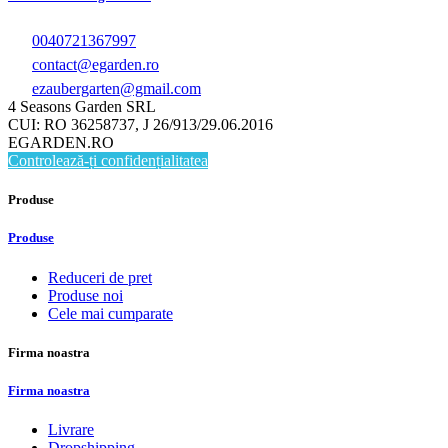
0040721367997
contact@egarden.ro
ezaubergarten@gmail.com
4 Seasons Garden SRL
CUI: RO 36258737, J 26/913/29.06.2016
EGARDEN.RO
Controlează-ți confidențialitatea
Produse
Produse
Reduceri de pret
Produse noi
Cele mai cumparate
Firma noastra
Firma noastra
Livrare
Dropshipping