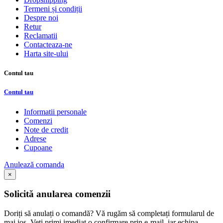
Termeni și condiții
Despre noi
Retur
Reclamatii
Contacteaza-ne
Harta site-ului
Contul tau
Contul tau
Informatii personale
Comenzi
Note de credit
Adrese
Cupoane
Anulează comanda
×
Solicită anularea comenzii
Doriți să anulați o comandă? Vă rugăm să completați formularul de
mai jos. Veți primi imediat o confirmare prin e-mail, iar echipa