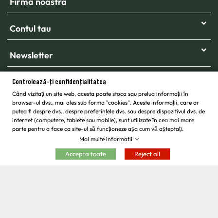
Firma noastra
Contul tau
Newsletter
Controlează-ți confidențialitatea
Când vizitați un site web, acesta poate stoca sau prelua informații în
browser-ul dvs., mai ales sub forma "cookies". Aceste informații, care ar
putea fi despre dvs., despre preferințele dvs. sau despre dispozitivul dvs. de
internet (computere, tablete sau mobile), sunt utilizate în cea mai mare
parte pentru a face ca site-ul să funcționeze așa cum vă așteptați.
Mai multe informatii
Copyright © 2026 -
Egarden.ro
Toate drepturile rezervate.
Accepta toate
Reject all