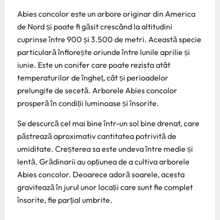
Abies concolor este un arbore originar din America
de Nord și poate fi găsit crescând la altitudini
cuprinse între 900 și 3.500 de metri. Această specie
particulară înflorește oriunde între lunile aprilie și
iunie. Este un conifer care poate rezista atât
temperaturilor de îngheț, cât și perioadelor
prelungite de secetă. Arborele Abies concolor
prosperă în condiții luminoase și însorite.
Se descurcă cel mai bine într-un sol bine drenat, care
păstrează aproximativ cantitatea potrivită de
umiditate. Creșterea sa este undeva între medie și
lentă. Grădinarii au opțiunea de a cultiva arborele
Abies concolor. Deoarece adoră soarele, acesta
gravitează în jurul unor locații care sunt fie complet
însorite, fie parțial umbrite.