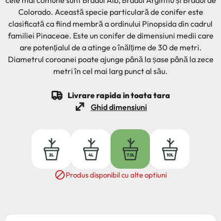
cele mai comune sunt Bradul Alb, Bradul Argintiu și Bradul de
Colorado. Această specie particulară de conifer este
clasificată ca fiind membră a ordinului Pinopsida din cadrul
familiei Pinaceae. Este un conifer de dimensiuni medii care
are potențialul de a atinge o înălțime de 30 de metri.
Diametrul coroanei poate ajunge până la șase până la zece
metri în cel mai larg punct al său.
Livrare rapida in toata tara
Ghid dimensiuni
2L
4L
7.5L
10L

Produs disponibil cu alte optiuni