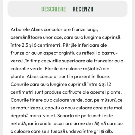
DESCRIERE
RECENZII
Arborele Abies concolor are frunze lungi,
asemănătoare unor ace, care au o lungime cuprinsă
între 2,5 și 6 centimetri. Părțile inferioare ale
frunzelor au un aspect argintiu cu reflexii albastru-
verzui, în timp ce părțile superioare ale frunzelor au o
colorație verde. Florile de culoare roșiatică ale
plantei Abies concolor sunt în prezent în floare.
Conurile care au o lungime cuprinsă între 6 și 12
centimetri sunt produse ca fructe ale acestei plante.
Conurile tinere au o culoare verde, dar, pe măsură ce
se maturizează, capătă o nouă culoare care este mai
degrabă maro-violet. Scoarța de pe trunchi este
netedă, iar în unele locuri are urme de rășină care au
o culoare care se situează undeva între gri și alb.