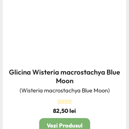
Glicina Wisteria macrostachya Blue
Moon
(Wisteria macrostachya Blue Moon)
82,50 lei
Pret
Vezi Produsul