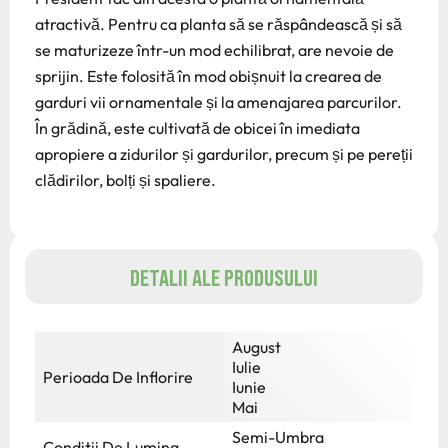
atractivă. Pentru ca planta să se răspândească și să
se maturizeze într-un mod echilibrat, are nevoie de
sprijin. Este folosită în mod obișnuit la crearea de
garduri vii ornamentale și la amenajarea parcurilor.
În grădină, este cultivată de obicei în imediata
apropiere a zidurilor și gardurilor, precum și pe pereții
clădirilor, bolți și spaliere.
DETALII ALE PRODUSULUI
August
Iulie
Perioada De Inflorire
Iunie
Mai
Semi-Umbra
Conditii De Lumina