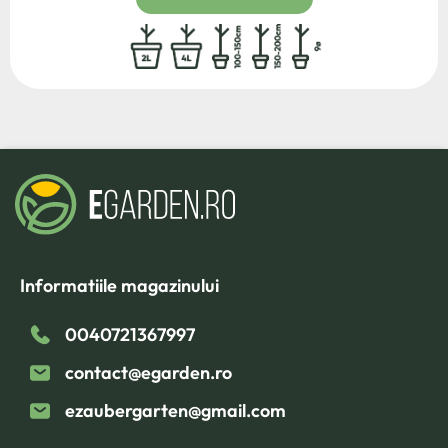
2L
4L
100/150
150/200
9ø
Informatiile magazinului
0040721367997
contact@egarden.ro
ezaubergarten@gmail.com