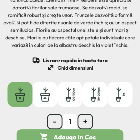
Ranunculaceae, Clematis The President este apreciată
datorită florilor sale frumoase. Se dezvoltă rapid, se
ramifică robust și crește ușor. Frunzele dezvoltă o formă
ovală și pot fi de diferite nuanțe de verde închis; au un aspect
semilucios. Florile au aspectul unei stele și sunt mari și
deschise. Florile au fiecare câte opt petale individuale care
variază în culori de la albastru deschis la violet închis.
Livrare rapida in toata tara
Ghid dimensiuni
2L
4L
100/150
150/200
9ø
-
+

Adauga In Cos