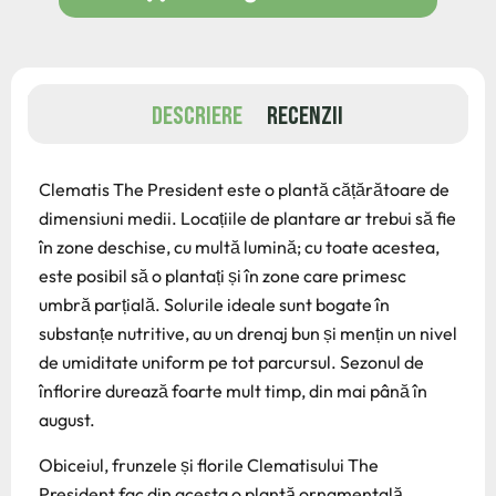
DESCRIERE
RECENZII
Clematis The President este o plantă cățărătoare de
dimensiuni medii. Locațiile de plantare ar trebui să fie
în zone deschise, cu multă lumină; cu toate acestea,
este posibil să o plantați și în zone care primesc
umbră parțială. Solurile ideale sunt bogate în
substanțe nutritive, au un drenaj bun și mențin un nivel
de umiditate uniform pe tot parcursul. Sezonul de
înflorire durează foarte mult timp, din mai până în
august.
Obiceiul, frunzele și florile Clematisului The
President fac din acesta o plantă ornamentală