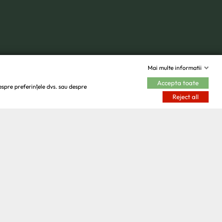
Mai multe informatii
Accepta toate
espre preferințele dvs. sau despre
Reject all