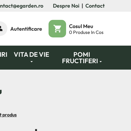
ntact@egarden.ro
Despre Noi
|
Contact
Cosul Meu
Autentificare
0
Produse In Cos
RI
VITA DE VIE
POMI
FRUCTIFERI
u
t produs