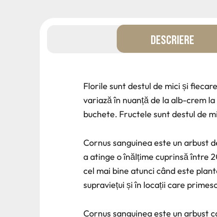
DESCRIERE
Florile sunt destul de mici și fieca
variază în nuanță de la alb-crem la
buchete. Fructele sunt destul de mic
Cornus sanguinea este un arbust de 
a atinge o înălțime cuprinsă între
cel mai bine atunci când este plant
supraviețui și în locații care prime
Cornus sanguinea este un arbust ca