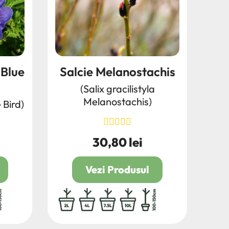
 Blue
Salcie Melanostachis
(Salix gracilistyla
Melanostachis)
 Bird)
30,80 lei
Pret
Vezi Produsul
00/150
2L
4L
7.5L
10L
100/150
2L