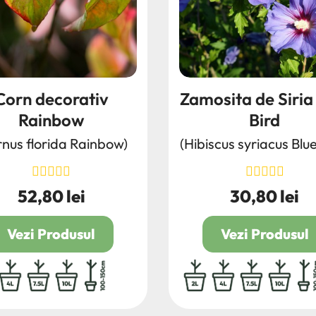
Corn decorativ
Zamosita de Siria
Rainbow
Bird
rnus florida Rainbow)
(Hibiscus syriacus Blue
52,80 lei
30,80 lei
Pret
Pret
Vezi Produsul
Vezi Produsul
4L
7.5L
10L
100/150
2L
4L
7.5L
10L
1