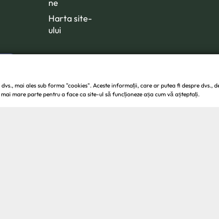
ne
Harta site-
ului
 dvs., mai ales sub forma "cookies". Aceste informații, care ar putea fi despre dvs., d
Copyright © 2026 -
Egarden.ro
Toate drepturile rezervate.
cea mai mare parte pentru a face ca site-ul să funcționeze așa cum vă așteptați.