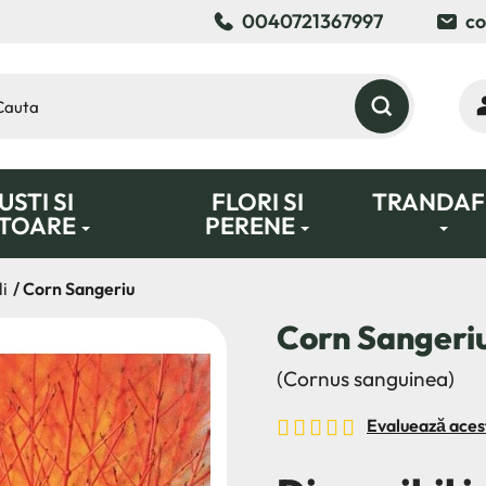
0040721367997
co
STI SI
FLORI SI
TRANDAFI
TOARE
PERENE
i
Corn Sangeriu
Corn Sangeri
(Cornus sanguinea)
Evaluează aces