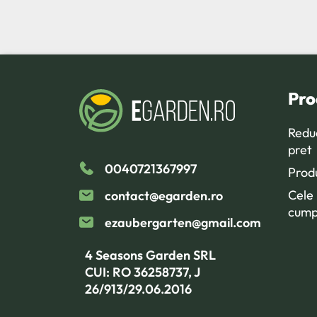
Pro
Redu
pret
0040721367997
Prod
Cele
contact@egarden.ro
cump
ezaubergarten@gmail.com
4 Seasons Garden SRL
CUI: RO 36258737, J
26/913/29.06.2016