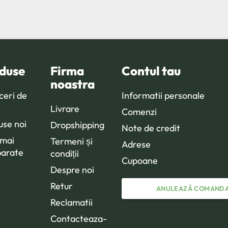
duse
Firma
Contul tau
noastra
ceri de
Informatii personale
Livrare
Comenzi
use noi
Dropshipping
Note de credit
 mai
Termeni și
Adrese
arate
condiții
Cupoane
Despre noi
Retur
ANULEAZĂ COMAND
Reclamatii
Contacteaza-