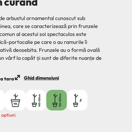
n curand
de arbustul ornamental cunoscut sub
nea, care se caracterizează prin frunzele
comun al acestui soi spectaculos este
ică-portocalie pe care o au ramurile îi
rativă deosebita. Frunzele au o formă ovală
n vârf la capăt și sunt de diferite nuanțe de
Ghid dimensiuni
ta tara
10L
100/150
150/200
9ø
 optiuni