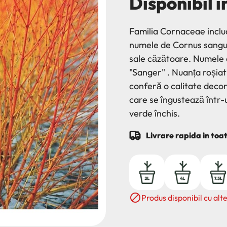
Disponibil i
Familia Cornaceae inclu
numele de Cornus sangui
sale căzătoare. Numele 
"Sanger" . Nuanța roșiat
conferă o calitate deco
care se îngustează într-u
verde închis.
Livrare rapida in toa
2L
4L
7.5L

Produs disponibil cu alte