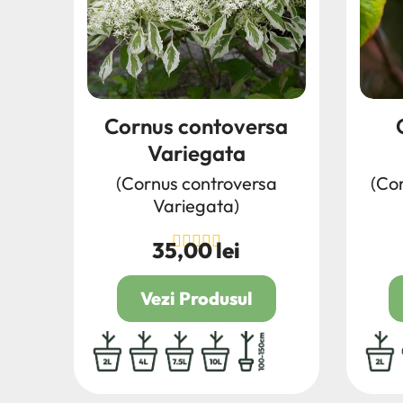
Cornus contoversa
Variegata
(Cornus controversa
(Co
Variegata)
35,00 lei
Pret
Vezi Produsul
2L
4L
7.5L
10L
100/150
2L