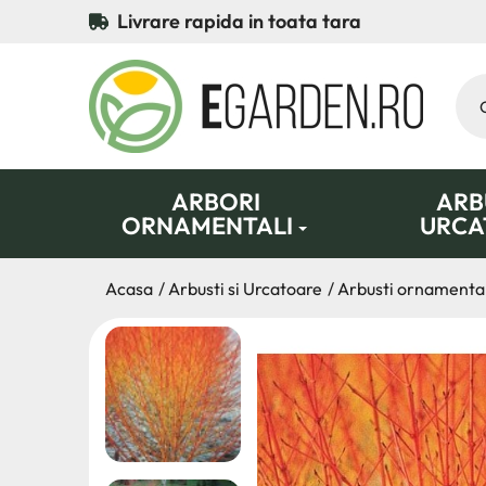
Livrare rapida in toata tara
ARBORI
ARBU
ORNAMENTALI
URCA
Acasa
Arbusti si Urcatoare
Arbusti ornamental